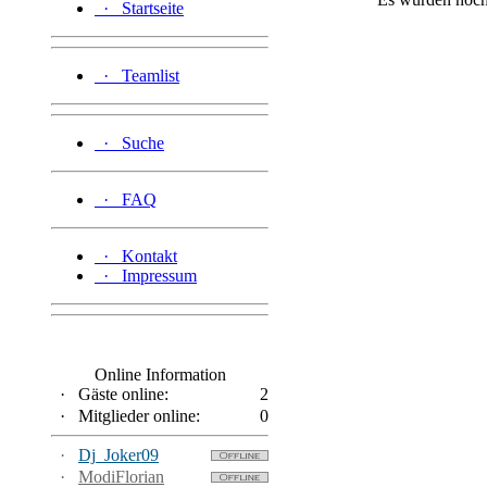
·
Startseite
·
Teamlist
·
Suche
·
FAQ
·
Kontakt
·
Impressum
Online Information
·
Gäste online:
2
·
Mitglieder online:
0
·
Dj_Joker09
·
ModiFlorian