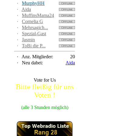
·
MurphyHH
·
Aida
·
MuffinsMama24
·
Cornelia G
·
Mehrsagich...
·
Spezial-Gast
·
Jasmin
·
ToBi die P...
·
Anz. Mitglieder:
20
·
Neu dabei:
Aida
Vote for Us
Bitte fleißig für uns
Voten !
(alle 3 Stunden möglich)