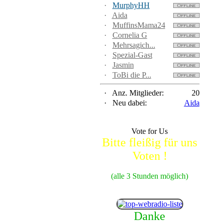
·
MurphyHH
·
Aida
·
MuffinsMama24
·
Cornelia G
·
Mehrsagich...
·
Spezial-Gast
·
Jasmin
·
ToBi die P...
·
Anz. Mitglieder:
20
·
Neu dabei:
Aida
Vote for Us
Bitte fleißig für uns
Voten !
(alle 3 Stunden möglich)
Danke