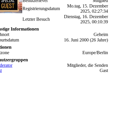
Benutzerlevel
Mitglied
Mo.tag, 15. Dezember
Registrierungsdatum
2025, 02:27:34
Dienstag, 16. Dezember
Letzter Besuch
2025, 00:10:39
stige Informationen
hnort
Geheim
urtsdatum
16. Juni 2000 (26 Jahre)
tionen
tzone
Europe/Berlin
nutzergruppen
erator
Mitglieder, die Senden
t
Gast