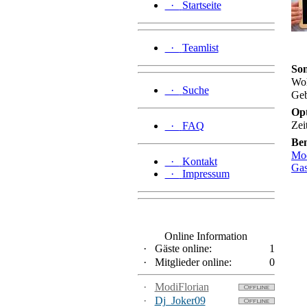
·
Startseite
·
Teamlist
Son
Wo
·
Suche
Geb
Op
Zei
·
FAQ
Be
Mod
·
Kontakt
Gas
·
Impressum
Online Information
·
Gäste online:
1
·
Mitglieder online:
0
·
ModiFlorian
·
Dj_Joker09